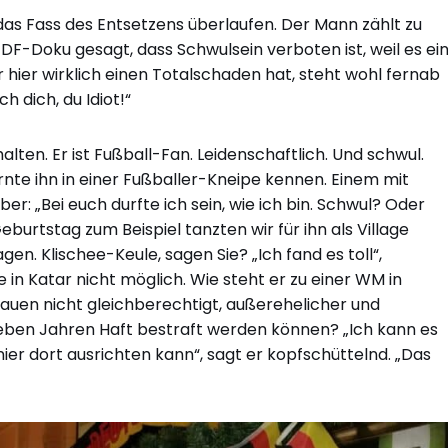
 das Fass des Entsetzens überlaufen. Der Mann zählt zu
 ZDF-Doku gesagt, dass Schwulsein verboten ist, weil es ei
r hier wirklich einen Totalschaden hat, steht wohl fernab
h dich, du Idiot!“
ten. Er ist Fußball-Fan. Leidenschaftlich. Und schwul.
lernte ihn in einer Fußballer-Kneipe kennen. Einem mit
r: „Bei euch durfte ich sein, wie ich bin. Schwul? Oder
eburtstag zum Beispiel tanzten wir für ihn als Village
en. Klischee-Keule, sagen Sie? „Ich fand es toll“,
e in Katar nicht möglich. Wie steht er zu einer WM in
Frauen nicht gleichberechtigt, außerehelicher und
sieben Jahren Haft bestraft werden können? „Ich kann es
ier dort ausrichten kann“, sagt er kopfschüttelnd. „Das