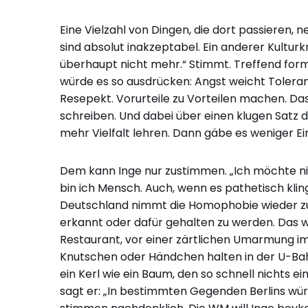
Eine Vielzahl von Dingen, die dort passieren,
sind absolut inakzeptabel. Ein anderer Kultur
überhaupt nicht mehr.“ Stimmt. Treffend formul
würde es so ausdrücken: Angst weicht Tolera
Resepekt. Vorurteile zu Vorteilen machen. Das 
schreiben. Und dabei über einen klugen Satz 
mehr Vielfalt lehren. Dann gäbe es weniger Ein
Dem kann Inge nur zustimmen. „Ich möchte nic
bin ich Mensch. Auch, wenn es pathetisch klingt
Deutschland nimmt die Homophobie wieder zu. E
erkannt oder dafür gehalten zu werden. Das w
Restaurant, vor einer zärtlichen Umarmung i
Knutschen oder Händchen halten in der U-Bahn
ein Kerl wie ein Baum, den so schnell nichts 
sagt er: „In bestimmten Gegenden Berlins wür