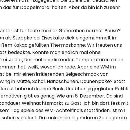
ttieren. Fast. „Zugegeben. Die Spiele der deutschen
das für Doppelmoral halten. Aber da bin ich zu sehr
inter ist für Leute meiner Generation normal. Pause?
on als Steppke bei Eiseskälte dick eingemummelt im
eißem Kakao gefüllten Thermoskanne. Wir freuten uns
latz bedeckte. Konnte man endlich mal ohne
ei. Jeder, der mal bei klirrenden Temperaturen einen
ommen hat, weiß, wovon ich rede. Aber eine WM im
st bei mir einen irritierenden Beigeschmack von
wing in Mütze, Schal, Handschuhen, Daunenjacke? Statt
, darauf habe ich keinen Bock. Unabhängig jeglicher Politik.
ternativen gibt es genug. Wie am 6. Dezember. Da sind
andauer Weihnachtsmarkt zu Gast. Ich bin dort fest mit
em Tag Spiele des WM-Achtelfinals stattfinden, ist mir
ch schon verplant. Da rocken die legendären Zoologen im