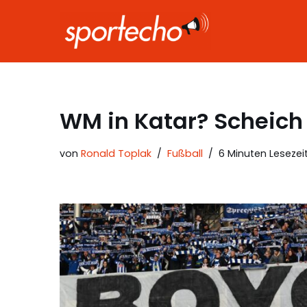
Zum
Inhalt
springen
WM in Katar? Scheich
von
Ronald Toplak
Fußball
6 Minuten Lesezei