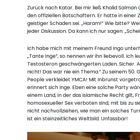
Zurück nach Katar. Bei mir ließ Khalid Salman
den offiziellen Botschaftern. Er hatte in einer
geistiger Schaden sei. „Haram!“ Wie bitte? We
jeder Diskussion. Da kann ich nur sagen: „Scheic
Ich habe mich mit meinem Freund Ingo unterhal
„Tante Inge“, so nennen wir ihn liebevoll. Ich 
Testosteron geschwängerten Laden. Sicher. Abe
nicht! Das war nie ein Thema.“ Zu seinem 50. G
People verkleidet YMCA! Mit Inbrunst vorgetrag
erinnert sich Inge. Eben eine solche Party wär
einem Land, in der das islamische Recht gilt, 
homosexueller Sex verboten sind, mit bis zu 
nicht nachvollziehen, wie man ein solches Turn
ist ein steinzeitliches Weltbild. Unfassbar!