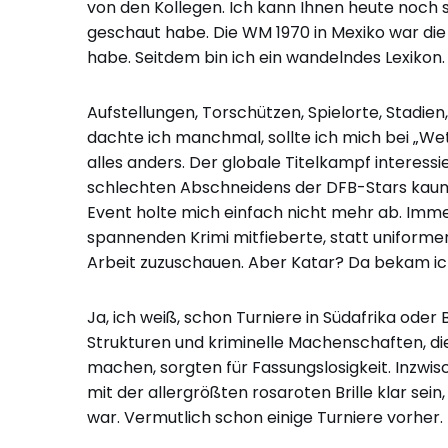
von den Kollegen. Ich kann Ihnen heute noch
geschaut habe. Die WM 1970 in Mexiko war die
habe. Seitdem bin ich ein wandelndes Lexikon.
Aufstellungen, Torschützen, Spielorte, Stadien
dachte ich manchmal, sollte ich mich bei „We
alles anders. Der globale Titelkampf interessi
schlechten Abschneidens der DFB-Stars kaum
Event holte mich einfach nicht mehr ab. Immer
spannenden Krimi mitfieberte, statt uniformen
Arbeit zuzuschauen. Aber Katar? Da bekam ich
Ja, ich weiß, schon Turniere in Südafrika oder 
Strukturen und kriminelle Machenschaften, die
machen, sorgten für Fassungslosigkeit. Inzwi
mit der allergrößten rosaroten Brille klar s
war. Vermutlich schon einige Turniere vorher.