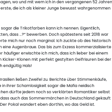
 sagen, wo und mit wem ich in den vergangenen 52 Jahre
 erste, die ich als kleiner Junge bewusst wahrgenommen
, sogar die Trikotfarben kann ich nennen. Eigentlich,
tten, dass …?“ bewerben. Doch spätestens seit 2018 war
erte mich nur noch marginal. Ich zuckte ob des historisch
 eine Augenbraue. Das bis zum Exzess kommerzialisierte
 häufiger erwischte ich mich, dass ich lieber bei einem
 Kicker-Klonen mit perfekt gestylten Gelfrisuren bei der
 endgültig Hals!
Brasilien ließen Zweifel zu. Berichte über Stimmenkäufe,
 in ihrer Schamlosigkeit sogar die Mafia neidisch
schen dürfte jedem noch so verklärten Romantiker selbst
ein, dass auch das Sommermärchen in Deutschland gekauft
 Der Pokal wandert eben dorthin, wo das Geld ist.