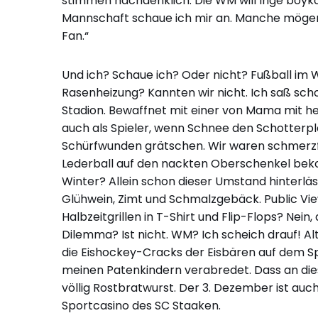
stimmen nachdenklich. Die WM will Inge boyko
Mannschaft schaue ich mir an. Manche mögen 
Fan.“
Und ich? Schaue ich? Oder nicht? Fußball im W
Rasenheizung? Kannten wir nicht. Ich saß sch
Stadion. Bewaffnet mit einer von Mama mit h
auch als Spieler, wenn Schnee den Schotterp
Schürfwunden grätschen. Wir waren schmerzfr
Lederball auf den nackten Oberschenkel bek
Winter? Allein schon dieser Umstand hinterläs
Glühwein, Zimt und Schmalzgebäck. Public Vie
Halbzeitgrillen in T-Shirt und Flip-Flops? Nein
Dilemma? Ist nicht. WM? Ich scheich drauf! Al
die Eishockey-Cracks der Eisbären auf dem Sp
meinen Patenkindern verabredet. Dass an dies
völlig Rostbratwurst. Der 3. Dezember ist au
Sportcasino des SC Staaken.