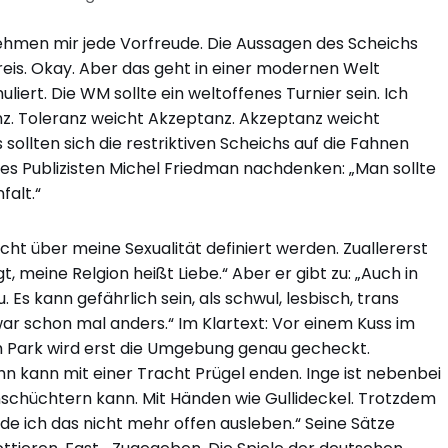
 nehmen mir jede Vorfreude. Die Aussagen des Scheichs
kreis. Okay. Aber das geht in einer modernen Welt
iert. Die WM sollte ein weltoffenes Turnier sein. Ich
nz. Toleranz weicht Akzeptanz. Akzeptanz weicht
sollten sich die restriktiven Scheichs auf die Fahnen
des Publizisten Michel Friedman nachdenken: „Man sollte
falt.“
ht über meine Sexualität definiert werden. Zuallererst
, meine Relgion heißt Liebe.“ Aber er gibt zu: „Auch in
s kann gefährlich sein, als schwul, lesbisch, trans
ar schon mal anders.“ Im Klartext: Vor einem Kuss im
m Park wird erst die Umgebung genau gecheckt.
 kann mit einer Tracht Prügel enden. Inge ist nebenbei
einschüchtern kann. Mit Händen wie Gullideckel. Trotzdem
de ich das nicht mehr offen ausleben.“ Seine Sätze