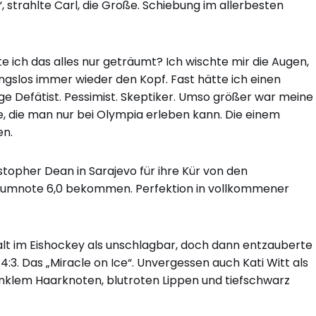
, strahlte Carl, die Große. Schiebung im allerbesten
 ich das alles nur geträumt? Ich wischte mir die Augen,
ungslos immer wieder den Kopf. Fast hätte ich einen
ige Defätist. Pessimist. Skeptiker. Umso größer war meine
, die man nur bei Olympia erleben kann. Die einem
en.
istopher Dean in Sarajevo für ihre Kür von den
Traumnote 6,0 bekommen. Perfektion in vollkommener
galt im Eishockey als unschlagbar, doch dann entzauberte
:3. Das „Miracle on Ice“. Unvergessen auch Kati Witt als
unklem Haarknoten, blutroten Lippen und tiefschwarz