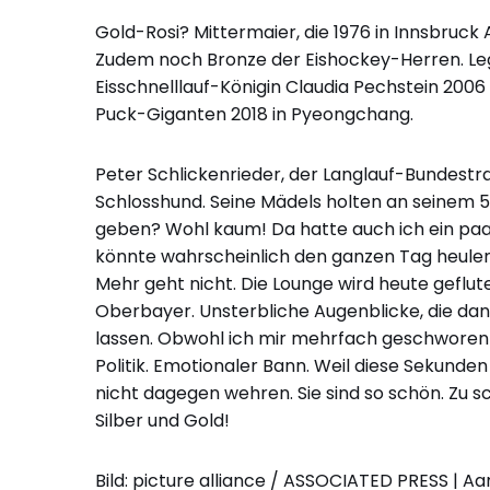
Gold-Rosi? Mittermaier, die 1976 in Innsbruck
Zudem noch Bronze der Eishockey-Herren. Leg
Eisschnelllauf-Königin Claudia Pechstein 2006 
Puck-Giganten 2018 in Pyeongchang.
Peter Schlickenrieder, der Langlauf-Bundestr
Schlosshund. Seine Mädels holten an seinem 
geben? Wohl kaum! Da hatte auch ich ein paar 
könnte wahrscheinlich den ganzen Tag heulen. 
Mehr geht nicht. Die Lounge wird heute geflu
Oberbayer. Unsterbliche Augenblicke, die dan
lassen. Obwohl ich mir mehrfach geschworen 
Politik. Emotionaler Bann. Weil diese Sekunde
nicht dagegen wehren. Sie sind so schön. Zu s
Silber und Gold!
Bild: picture alliance / ASSOCIATED PRESS | Aa