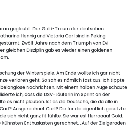
 daran geglaubt. Der Gold-Traum der deutschen
Katharina Hennig und Victoria Carl sind in Peking
gestürmt. Zwölf Jahre nach dem Triumph von Evi
r gleichen Disziplin gab es wieder einen goldenen
Team.
aschung der Winterspiele. Am Ende wollte ich gar nicht
e verloren geht. So sah es nämlich fast aus. Ich tippte
 belanglose Nachrichten. Mit einem halben Auge schaute
isierte ich, dass die DSV-Läuferin im Sprint an der
e es nicht glauben. Ist es die Deutsche, die da alle in
 Carl? Ausgerechnet Carl? Die für die eigentlich gesetzte
 sich nicht ganz fit fühlte. Sie war es! Hurraaaa! Gold.
e kühnsten Enthusiasten gerechnet. „Auf der Zielgeraden