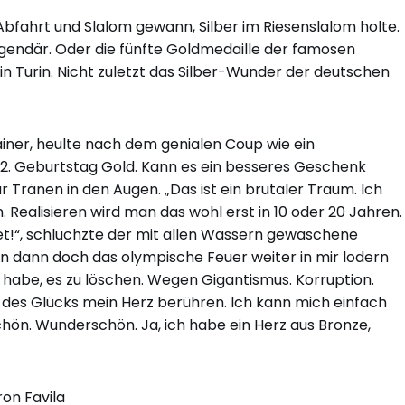
 Abfahrt und Slalom gewann, Silber im Riesenslalom holte.
endär. Oder die fünfte Goldmedaille der famosen
in Turin. Nicht zuletzt das Silber-Wunder der deutschen
ainer, heulte nach dem genialen Coup wie ein
52. Geburtstag Gold. Kann es ein besseres Geschenk
Tränen in den Augen. „Das ist ein brutaler Traum. Ich
Realisieren wird man das wohl erst in 10 oder 20 Jahren.
tet!“, schluchzte der mit allen Wassern gewaschene
n dann doch das olympische Feuer weiter in mir lodern
habe, es zu löschen. Wegen Gigantismus. Korruption.
n des Glücks mein Herz berühren. Ich kann mich einfach
chön. Wunderschön. Ja, ich habe ein Herz aus Bronze,
ron Favila