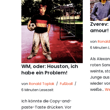
Zverev:
amour!
von
Ronald
6 Minuten L
Als Alexa
roten Sand
WM, oder: Houston, ich
weinte, st
habe ein Problem!
Junge aus
wieder vor
von
Ronald Toplak
Fußball
weiße…
We
6 Minuten Lesezeit
Ich könnte die Copy-and-
paste-Taste drücken. Vor