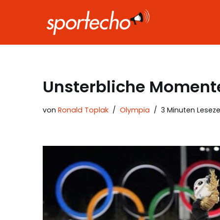
Zum
Inhalt
springen
Unsterbliche Momente
von
Ronald Toplak
Olympia
3 Minuten Leseze