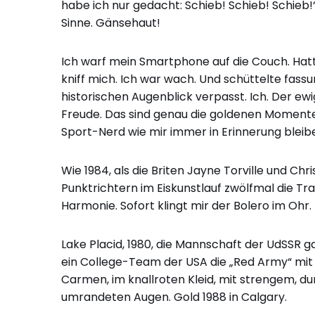
habe ich nur gedacht: Schieb! Schieb! Schieb!“
Sinne. Gänsehaut!
Ich warf mein Smartphone auf die Couch. Hatte
kniff mich. Ich war wach. Und schüttelte fass
historischen Augenblick verpasst. Ich. Der ew
Freude. Das sind genau die goldenen Momente
Sport-Nerd wie mir immer in Erinnerung bleib
Wie 1984, als die Briten Jayne Torville und Chr
Punktrichtern im Eiskunstlauf zwölfmal die 
Harmonie. Sofort klingt mir der Bolero im Ohr.
Lake Placid, 1980, die Mannschaft der UdSSR 
ein College-Team der USA die „Red Army“ mit 4
Carmen, im knallroten Kleid, mit strengem, d
umrandeten Augen. Gold 1988 in Calgary.